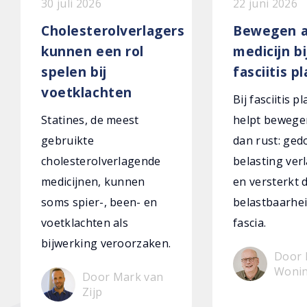
30 juli 2026
22 juni 2026
Cholesterolverlagers
Bewegen a
kunnen een rol
medicijn bi
spelen bij
fasciitis p
voetklachten
Bij fasciitis p
Statines, de meest
helpt bewege
gebruikte
dan rust: ged
cholesterolverlagende
belasting verl
medicijnen, kunnen
en versterkt 
soms spier-, been- en
belastbaarhei
voetklachten als
fascia.
bijwerking veroorzaken.
Door 
Woni
Door Mark van
Zijp