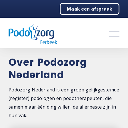
Maak een afspraak
Home
Podotherapie
Behandelingen
Over ons
Over Podozorg
Nederland
De praktijk
Het team
Podozorg Nederland is een groep gelijkgestemde
(register) podologen en podotherapeuten, die
Podozorg Nederland
samen maar één ding willen: de allerbeste zijn in
Samenwerking
hun vak.
Contact