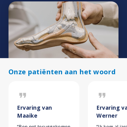
Onze patiënten aan het woord
format_quote
format_quote
Ervaring van
Ervaring va
Maaike
Werner
“Ben net teruggekomen
“Ik kom al jar