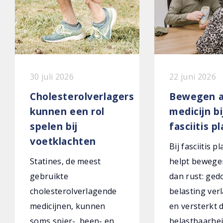
30 juli 2026
22 juni 2026
Cholesterolverlagers
Bewegen a
kunnen een rol
medicijn bi
spelen bij
fasciitis p
voetklachten
Bij fasciitis p
Statines, de meest
helpt bewege
gebruikte
dan rust: ged
cholesterolverlagende
belasting verl
medicijnen, kunnen
en versterkt 
soms spier-, been- en
belastbaarhei