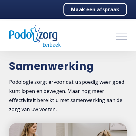
Maak een afspraak
Home
Podotherapie
Behandelingen
Over ons
Samenwerking
De praktijk
Podologie zorgt ervoor dat u spoedig weer goed
kunt lopen en bewegen. Maar nog meer
Het team
effectiviteit bereikt u met samenwerking aan de
Podozorg Nederland
zorg van uw voeten.
Samenwerking
Contact