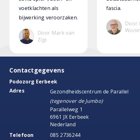
voetklachten als
fascia.
bijwerking veroorzaken.
Door 
Woni
Door Mark van
Zijp
Contactgegevens
Podozorg Eerbeek
Adres
Gezondheidscentrum de Parallel
(tegenover de Jumbo)
Parallelweg 1
6961 JX Eerbeek
Nederland
Telefoon
085 2736244