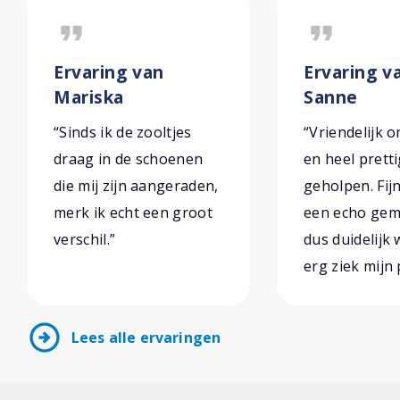
format_quote
format_quote
Ervaring van
Ervaring v
Mariska
Sanne
“Sinds ik de zooltjes
“Vriendelijk 
draag in de schoenen
en heel prett
die mij zijn aangeraden,
geholpen. Fijn
merk ik echt een groot
een echo gema
verschil.”
dus duidelijk
erg ziek mijn 
arrow_circle_right
Lees alle ervaringen