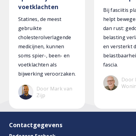
voetklachten
Bij fasciitis p
Statines, de meest
helpt bewege
gebruikte
dan rust: ged
cholesterolverlagende
belasting verl
medicijnen, kunnen
en versterkt 
soms spier-, been- en
belastbaarhei
voetklachten als
fascia.
bijwerking veroorzaken.
Door 
Woni
Door Mark van
Zijp
Contactgegevens