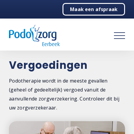
Maak een afspraak
Home
Podotherapie
Over podotherapie
Vergoedingen
Vergoedingen
Tarieven
Podotherapie wordt in de meeste gevallen
Facturatie
(geheel of gedeeltelijk) vergoed vanuit de
Klachtenwijzer
aanvullende zorgverzekering. Controleer dit bij
uw zorgverzekeraar.
Behandelingen
Over ons