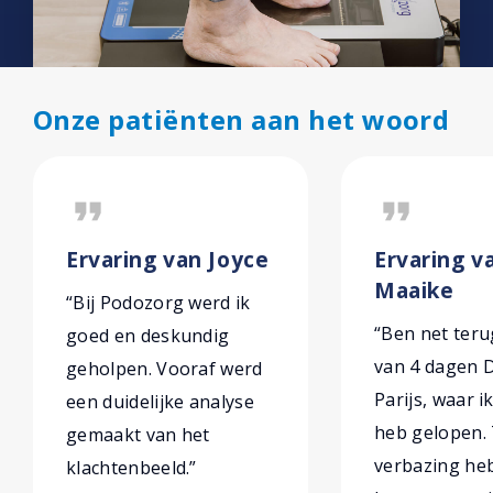
Onze patiënten aan het woord
format_quote
format_quote
Ervaring van Joyce
Ervaring v
Maaike
“Bij Podozorg werd ik
“Ben net ter
goed en deskundig
van 4 dagen 
geholpen. Vooraf werd
Parijs, waar i
een duidelijke analyse
heb gelopen. 
gemaakt van het
verbazing heb
klachtenbeeld.”