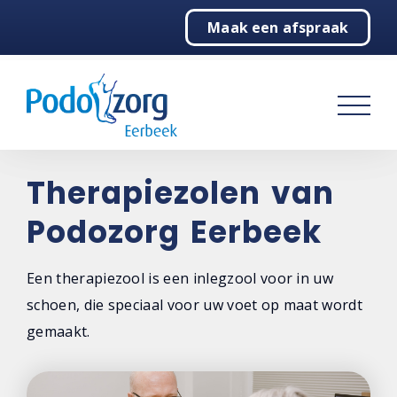
Maak een afspraak
Home
Podotherapie
Behandelingen
Algemeen
Therapiezolen van
Echografie
Podozorg Eerbeek
Therapiezolen
Een therapiezool is een inlegzool voor in uw
Therapiezolen
schoen, die speciaal voor uw voet op maat wordt
gemaakt.
Tips voor gebruik
Productie