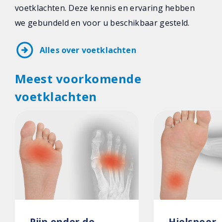
voetklachten. Deze kennis en ervaring hebben
we gebundeld en voor u beschikbaar gesteld.
arrow_circle_right
Alles over voetklachten
Meest voorkomende
voetklachten
Pijn onder de
Hielspoor