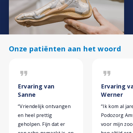
Onze patiënten aan het woord
format_quote
format_quote
Ervaring van
Ervaring va
Sanne
Werner
“Vriendelijk ontvangen
“Ik kom al jar
en heel prettig
Podozorg Am
geholpen. Fijn dat er
voor mijn zoo