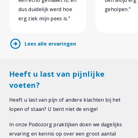
een echo gemaakt is, en
ben altijd er
dus duidelijk werd hoe
geholpen.”
erg ziek mijn pees is.”
arrow_circle_right
Lees alle ervaringen
Heeft u last van pijnlijke
voeten?
Heeft u last van pijn of andere klachten bij het
lopen of staan? U bent niet de enige!
In onze Podozorg praktijken doen we dagelijks
ervaring en kennis op over een groot aantal