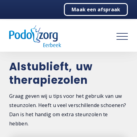
Maak een afspraak
Home
Podotherapie
Behandelingen
Algemeen
Alstublieft, uw
Echografie
therapiezolen
Therapiezolen
Graag geven wij u tips voor het gebruik van uw
Therapiezolen
steunzolen. Heeft u veel verschillende schoenen?
Dan is het handig om extra steunzolen te
Tips voor gebruik
hebben.
Productie