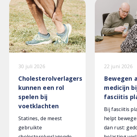
30 juli 2026
22 juni 2026
Cholesterolverlagers
Bewegen a
kunnen een rol
medicijn bi
spelen bij
fasciitis p
voetklachten
Bij fasciitis p
Statines, de meest
helpt bewege
gebruikte
dan rust: ged
cholesterolverlagende
belasting verl