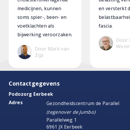
medicijnen, kunnen
en versterkt 
soms spier-, been- en
belastbaarhei
voetklachten als
fascia.
bijwerking veroorzaken.
Door 
Woni
Door Mark van
Zijp
Contactgegevens
Podozorg Eerbeek
Adres
Gezondheidscentrum de Parallel
(tegenover de Jumbo)
Parallelweg 1
6961 JX Eerbeek