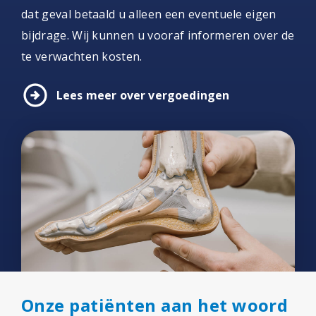
dat geval betaald u alleen een eventuele eigen
bijdrage. Wij kunnen u vooraf informeren over de
te verwachten kosten.
arrow_circle_right
Lees meer over vergoedingen
Onze patiënten aan het woord