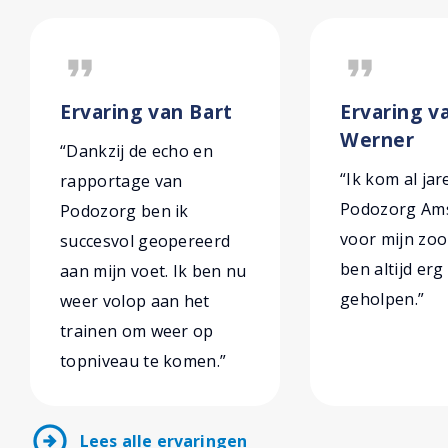
format_quote
format_quote
Ervaring van Bart
Ervaring va
Werner
“Dankzij de echo en
“Ik kom al jar
rapportage van
Podozorg Am
Podozorg ben ik
voor mijn zoo
succesvol geopereerd
ben altijd er
aan mijn voet. Ik ben nu
geholpen.”
weer volop aan het
trainen om weer op
topniveau te komen.”
arrow_circle_right
Lees alle ervaringen