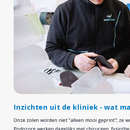
Inzichten uit de kliniek - wat m
Onze zolen worden niet "alleen mooi geprint"; ze 
Podozorg werken dagelijks met chirurgen, fysioth