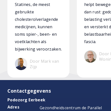
Statines, de meest
helpt bewege
gebruikte
dan rust: ged
cholesterolverlagende
belasting verl
medicijnen, kunnen
en versterkt 
soms spier-, been- en
belastbaarhei
voetklachten als
fascia.
bijwerking veroorzaken.
Door 
Woni
Door Mark van
Zijp
Contactgegevens
Podozorg Eerbeek
Adres
Gezondheidscentrum de Parallel