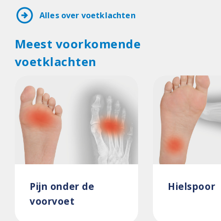
arrow_circle_right
Alles over voetklachten
Meest voorkomende
voetklachten
Pijn onder de
Hielspoor
voorvoet