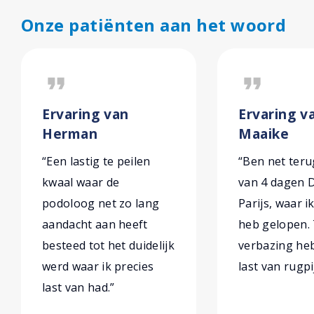
Onze patiënten aan het woord
format_quote
format_quote
Ervaring van
Ervaring v
Herman
Maaike
“Een lastig te peilen
“Ben net ter
kwaal waar de
van 4 dagen 
podoloog net zo lang
Parijs, waar i
aandacht aan heeft
heb gelopen. 
besteed tot het duidelijk
verbazing heb
werd waar ik precies
last van rugpi
last van had.”