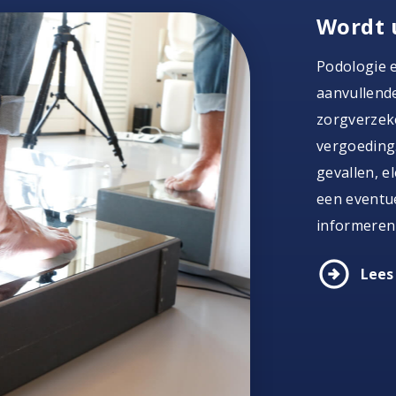
Wordt 
Podologie 
aanvullende
zorgverzeke
vergoeding.
gevallen, e
een eventue
informeren
arrow_circle_right
Lees