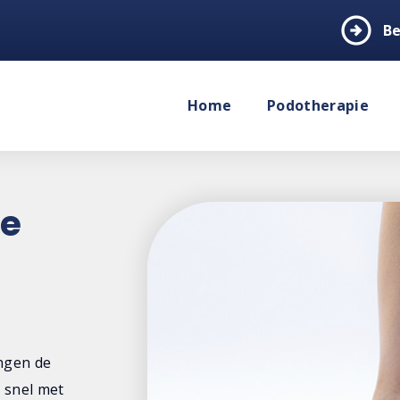
arrow_circle_right
Be
Home
Podotherapie
de
ingen de
t snel met