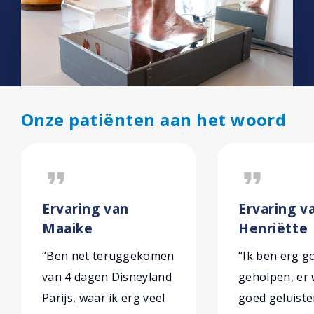
Onze patiënten aan het woord
format_quote
format_quote
Ervaring van
Ervaring v
Maaike
Henriëtte
“Ben net teruggekomen
“Ik ben erg g
van 4 dagen Disneyland
geholpen, er
Parijs, waar ik erg veel
goed geluiste