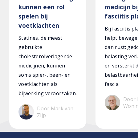
kunnen een rol
medicijn bi
spelen bij
fasciitis p
voetklachten
Bij fasciitis p
Statines, de meest
helpt bewege
gebruikte
dan rust: ged
cholesterolverlagende
belasting verl
medicijnen, kunnen
en versterkt 
soms spier-, been- en
belastbaarhei
voetklachten als
fascia.
bijwerking veroorzaken.
Door 
Woni
Door Mark van
Zijp