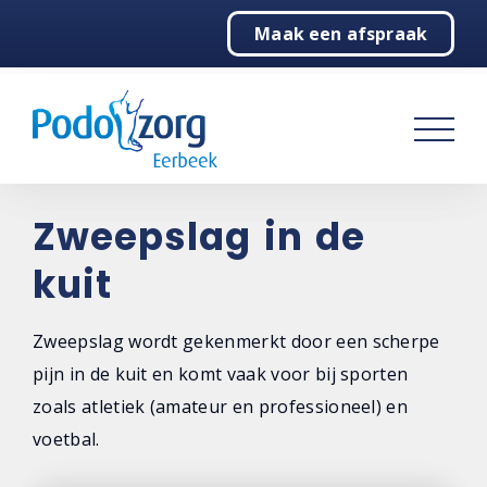
Maak een afspraak
Home
Podotherapie
Behandelingen
Over ons
Zweepslag in de
kuit
Contact
Zweepslag wordt gekenmerkt door een scherpe
pijn in de kuit en komt vaak voor bij sporten
zoals atletiek (amateur en professioneel) en
voetbal.